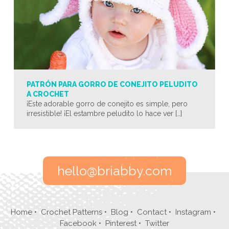
PATRÓN PARA GORRO DE CONEJITO PELUDITO
A CROCHET
¡Este adorable gorro de conejito es simple, pero
irresistible! ¡El estambre peludito lo hace ver […]
hello@briabby.com
Home
•
Crochet Patterns
•
Blog
•
Contact
•
Instagram
•
Facebook
•
Pinterest
•
Twitter