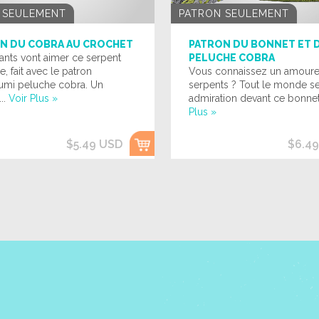
 SEULEMENT
PATRON SEULEMENT
N DU COBRA AU CROCHET
PATRON DU BONNET ET D
ants vont aimer ce serpent
PELUCHE COBRA
e, fait avec le patron
Vous connaissez un amoure
umi peluche cobra. Un
serpents ? Tout le monde se
..
Voir Plus »
admiration devant ce bonnet
Plus »
$5.49 USD
$6.4