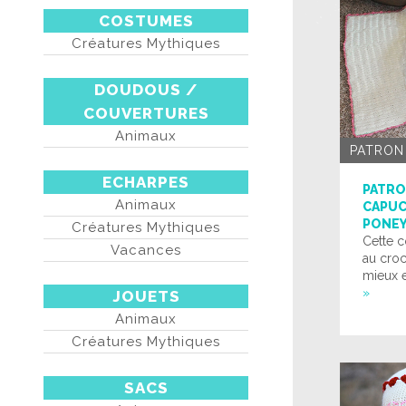
COSTUMES
Créatures Mythiques
DOUDOUS /
COUVERTURES
Animaux
PATRON
ECHARPES
PATRO
Animaux
CAPUC
PONE
Créatures Mythiques
Cette 
Vacances
au croc
mieux e
»
JOUETS
Animaux
Créatures Mythiques
SACS