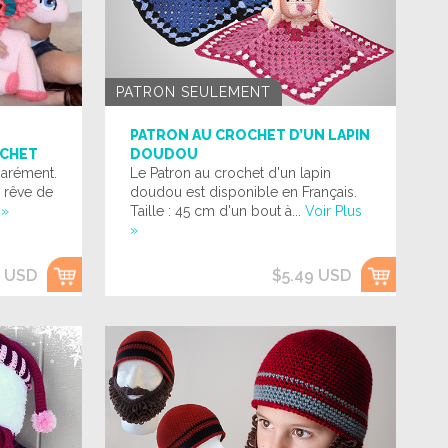
PATRON SEULEMENT
PATRON AU CROCHET D’UN LAPIN
OCHET
DOUDOU
parément.
Le Patron au crochet d'un lapin
e rêve de
doudou est disponible en Français.
 »
Taille : 45 cm d'un bout à...
Voir Plus
»
9 USD
$5.49 USD