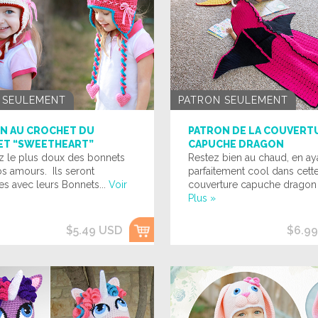
 SEULEMENT
PATRON SEULEMENT
N AU CROCHET DU
PATRON DE LA COUVERT
T “SWEETHEART”
CAPUCHE DRAGON
z le plus doux des bonnets
Restez bien au chaud, en ayan
s amours. Ils seront
parfaitement cool dans cett
s avec leurs Bonnets...
Voir
couverture capuche dragon !
Plus »
$5.49 USD
$6.9