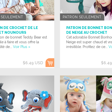
 SEULEMENT
PATRON SEULEMENT
N DE CROCHET DE LE
PATRON DE BONNET BO
ET NOUNOURS
DE NEIGE AU CROCHET
ron de bonnet Teddy Bear est
Cet adorable Bonnet Bonh
ile à faire et vous offre la
Neige est super chaud et vr
ité de...
Voir Plus »
irrésitible. Profitez de ce...
Vo
$6.49 USD
$6.4