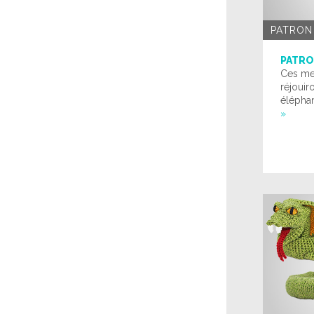
PATRON
PATRO
Ces me
réjouir
éléphan
»