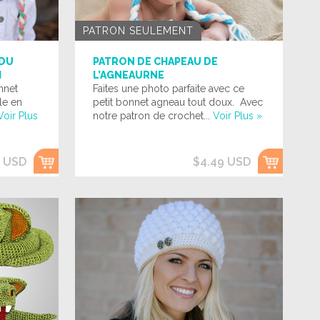
PATRON SEULEMENT
 DU
PATRON DE CHAPEAU DE
I
L’AGNEAURNE
nnet
Faites une photo parfaite avec ce
le en
petit bonnet agneau tout doux. Avec
Voir Plus
notre patron de crochet...
Voir Plus »
9 USD
$4.49 USD