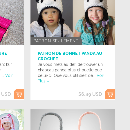
PATRON SEULEMENT
URE
PATRON DE BONNET PANDA AU
CROCHET
t l’air
Je vous mets au défi de trouver un
e
chapeau panda plus chouette que
...
Voir
celui-ci. Que vous utilisiez de...
Voir
Plus »
9 USD
$6.49 USD