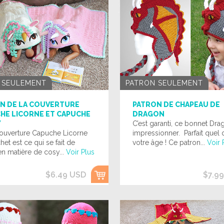
 SEULEMENT
PATRON SEULEMENT
N DE LA COUVERTURE
PATRON DE CHAPEAU DE
HE LICORNE ET CAPUCHE
DRAGON
Y
C’est garanti, ce bonnet Dra
couverture Capuche Licorne
impressionner. Parfait quel 
het est ce qui se fait de
votre âge ! Ce patron...
Voir 
n matière de cosy...
Voir Plus
$6.49 USD
$7.9