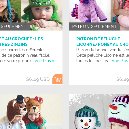
 SEULEMENT
PATRON SEULEMENT
T AU CROCHET : LES
PATRON DE PELUCHE
RES ZINZINS
LICORNE/PONEY AU CR
sez parmi les différentes
Patron du bonnet vendu sé
 de ce patron niveau facile,
Cette peluche Licorne est l
éer votre propre...
Voir Plus »
toutes les petites...
Voir Plus
$6.49 USD
$6.4