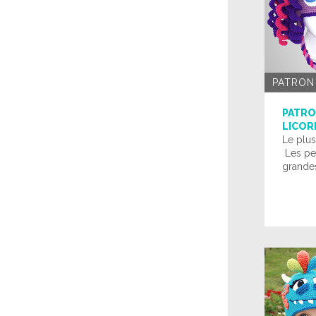
PATRON
PATRO
LICOR
Le plu
Les pet
grandes