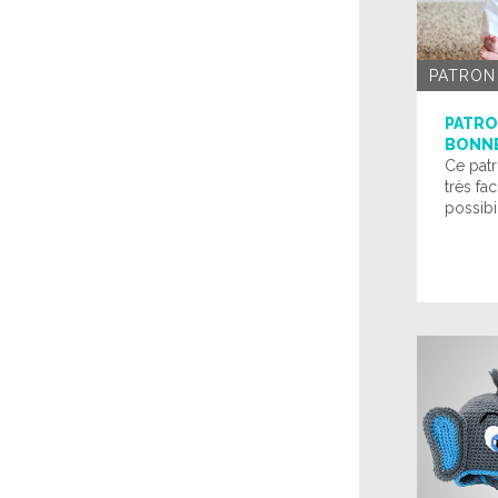
PATRON
PATRO
BONN
Ce pat
très fac
possibil