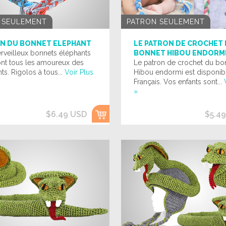
 SEULEMENT
PATRON SEULEMENT
N DU BONNET ELEPHANT
LE PATRON DE CROCHET
rveilleux bonnets éléphants
BONNET HIBOU ENDORM
ont tous les amoureux des
Le patron de crochet du bo
ts. Rigolos à tous...
Voir Plus
Hibou endormi est disponib
Français. Vos enfants sont...
»
$6.49 USD
$5.4