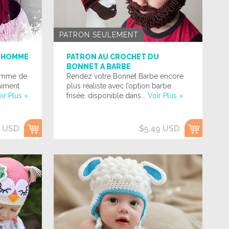
PATRON SEULEMENT
NHOMME
PATRON AU CROCHET DU
BONNET A BARBE
omme de
Rendez votre Bonnet Barbe encore
aiment
plus réaliste avec l’option barbe
ir Plus »
frisée, disponible dans...
Voir Plus »
9 USD
$5.49 USD