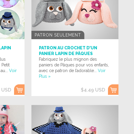
PATRON SEULEMENT
LAPIN
PATRON AU CROCHET D’UN
PANIER LAPIN DE PÂQUES
lus
Fabriquez le plus mignon des
Petit
paniers de Pâques pour vos enfants,
au...
Voir
avec ce patron de l’adorable...
Voir
Plus »
9 USD
$4.49 USD