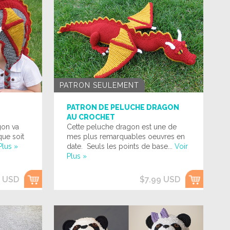
PATRON SEULEMENT
PATRON DE PELUCHE DRAGON
AU CROCHET
gon va
Cette peluche dragon est une de
que soit
mes plus remarquables oeuvres en
Plus »
date. Seuls les points de base...
Voir
Plus »
9 USD
$7.99 USD