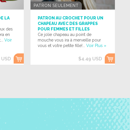
PATRON SEULEMENT
E LA
PATRON AU CROCHET POUR UN
CHAPEAU AVEC DES GRAPPES
ux des
POUR FEMMES ET FILLES
ra en
Ce jolie chapeau au point de
...
Voir
mouche vous ira à merveille pour
vous et votre petite fille!...
Voir Plus »
9 USD
$4.49 USD