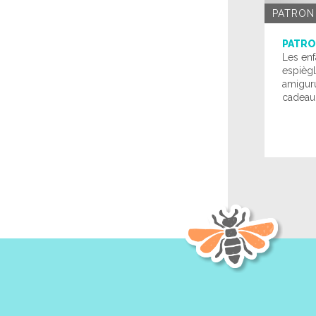
PATRON
PATRO
Les enf
espiègl
amigur
cadeau.