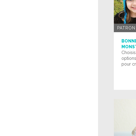
PATRON
BONNE
MONST
Choisis
options
pour cr