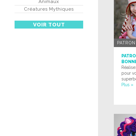
Animaux
Créatures Mythiques
VOIR TOUT
PATRON
PATRO
BONNE
Réalise
pour vo
superbe
Plus »