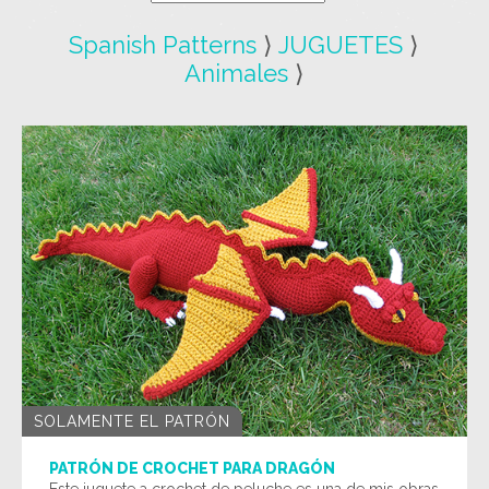
Spanish Patterns
⟩
JUGUETES
⟩
Animales
⟩
SOLAMENTE EL PATRÓN
PATRÓN DE CROCHET PARA DRAGÓN