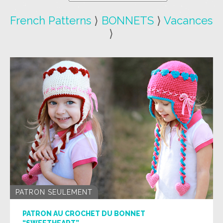
French Patterns
⟩
BONNETS
⟩
Vacances
⟩
PATRON SEULEMENT
PATRON AU CROCHET DU BONNET