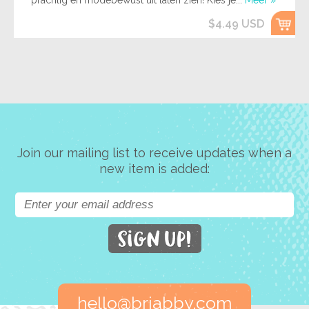
prachtig en modebewust uit laten zien! Kies je...
Meer »
$4.49 USD
Join our mailing list to receive updates when a
new item is added:
hello@briabby.com